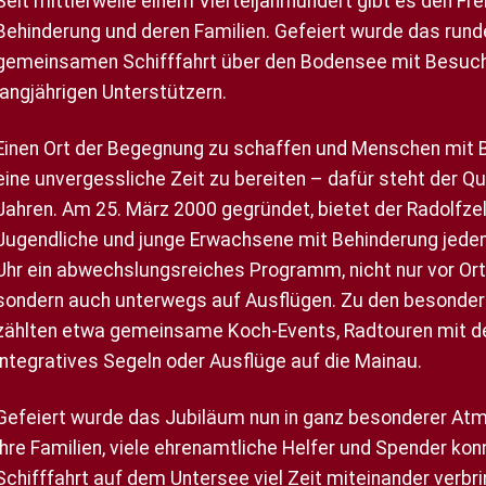
Seit mittlerweile einem Vierteljahrhundert gibt es den Fr
Behinderung und deren Familien. Gefeiert wurde das rund
gemeinsamen Schifffahrt über den Bodensee mit Besuche
langjährigen Unterstützern.
Einen Ort der Begegnung zu schaffen und Menschen mit B
eine unvergessliche Zeit zu bereiten – dafür steht der Qu
Jahren. Am 25. März 2000 gegründet, bietet der Radolfzelle
Jugendliche und junge Erwachsene mit Behinderung jede
Uhr ein abwechslungsreiches Programm, nicht nur vor Ort 
sondern auch unterwegs auf Ausflügen. Zu den besondere
zählten etwa gemeinsame Koch-Events, Radtouren mit de
integratives Segeln oder Ausflüge auf die Mainau.
Gefeiert wurde das Jubiläum nun in ganz besonderer Atm
ihre Familien, viele ehrenamtliche Helfer und Spender k
Schifffahrt auf dem Untersee viel Zeit miteinander verbri