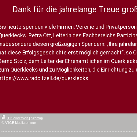
Dank für die jahrelange Treue gr
Bis heute spenden viele Firmen, Vereine und Privatperson
Querklecks. Petra Ott, Leiterin des Fachbereichs Partizip
insbesondere diesen großzügigen Spendern: „Ihre jahrel
hat diese Erfolgsgeschichte erst möglich gemacht“, so 
Bernd Stolz, dem Leiter der Ehrenamtlichen im Querklecks
zum Querklecks und zu Möglichkeiten, die Einrichtung zu u
https://www.radolfzell.de/querklecks
Druckversion
|
Sitemap
© ARGE Musiksommer